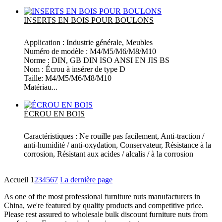
Plus
INSERTS EN BOIS POUR BOULONS
Application : Industrie générale, Meubles
Numéro de modèle : M4/M5/M6/M8/M10
Norme : DIN, GB DIN ISO ANSI EN JIS BS
Nom : Écrou à insérer de type D
Taille: M4/M5/M6/M8/M10
Matériau...
Plus
ÉCROU EN BOIS
Caractéristiques : Ne rouille pas facilement, Anti-traction /
anti-humidité / anti-oxydation, Conservateur, Résistance à la
corrosion, Résistant aux acides / alcalis / à la corrosion
Plus
Accueil
1
2
3
4
5
6
7
La dernière page
As one of the most professional furniture nuts manufacturers in
China, we're featured by quality products and competitive price.
Please rest assured to wholesale bulk discount furniture nuts from